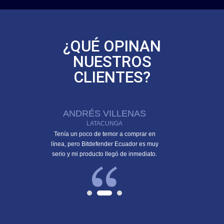
¿QUÉ OPINAN
NUESTROS
CLIENTES?
DE
ANDRÉS VILLENAS
DAVID
LATACUNGA
PO
 Internet
Tenía un poco de temor a comprar en
Tuve otro anti
prendida. Es
línea, pero Bitdefender Ecuador es muy
estaba acostum
 equipo.
serio y mi producto llegó de inmediato.
decir que Bitde